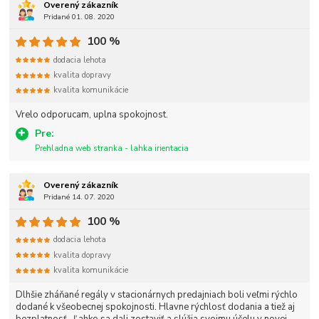
Overený zákazník
Pridané 01. 08. 2020
100 %
dodacia lehota
kvalita dopravy
kvalita komunikácie
Vrelo odporucam, uplna spokojnost.
Pre:
Prehladna web stranka - lahka irientacia
Overený zákazník
Pridané 14. 07. 2020
100 %
dodacia lehota
kvalita dopravy
kvalita komunikácie
Dlhšie zháňané regály v stacionárnych predajniach boli veľmi rýchlo
dodané k všeobecnej spokojnosti. Hlavne rýchlosť dodania a tiež aj
bezplatnosť . Ľahko sa dali zostaviť a slúžia svojmu účelu v novej