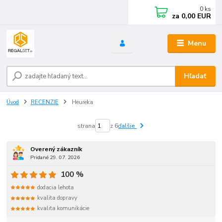
0
ks
za
0,00 EUR
Menu
Hľadať
Úvod
RECENZIE
Heureka
strana
z 6
ďalšie
Overený zákazník
Pridané 29. 07. 2026
100 %
dodacia lehota
kvalita dopravy
kvalita komunikácie