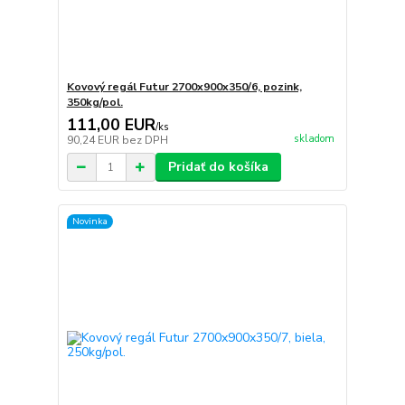
Kovový regál Futur 2700x900x350/6, pozink,
350kg/pol.
111,00 EUR
/
ks
skladom
90,24 EUR
bez DPH
Pridať do košíka
Novinka