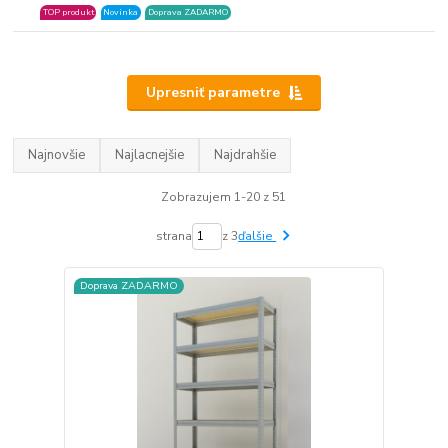
TOP produkt
Novinka
Doprava ZADARMO
Upresniť parametre
Najnovšie
Najlacnejšie
Najdrahšie
Zobrazujem 1-20 z 51
strana
z 3
ďalšie
Doprava ZADARMO