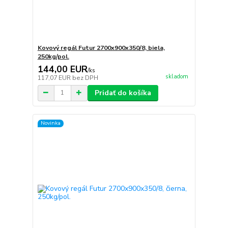
Kovový regál Futur 2700x900x350/8, biela,
250kg/pol.
144,00 EUR
/
ks
skladom
117,07 EUR
bez DPH
Pridať do košíka
Novinka