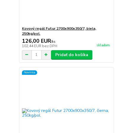
Kovový regál Futur 2700x900x350/7, biela,
250kg/pol.
126,00 EUR
/
ks
skladom
102,44 EUR
bez DPH
Pridať do košíka
Novinka