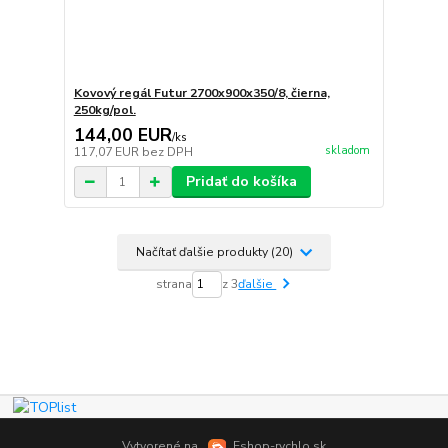
Kovový regál Futur 2700x900x350/8, čierna,
250kg/pol.
144,00 EUR
/
ks
skladom
117,07 EUR
bez DPH
Pridať do košíka
Načítať ďalšie produkty (20)
strana
z 3
ďalšie
Vytvorené na
Eshop-rychlo.sk