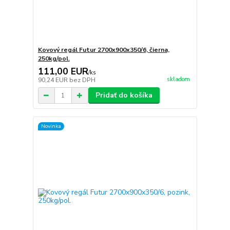
Kovový regál Futur 2700x900x350/6, čierna,
250kg/pol.
111,00 EUR
/
ks
skladom
90,24 EUR
bez DPH
Pridať do košíka
Novinka