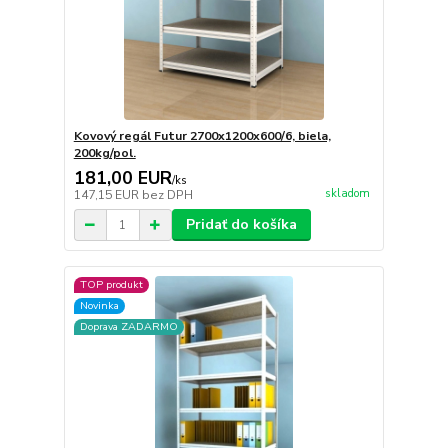
Kovový regál Futur 2700x1200x600/6, biela,
200kg/pol.
181,00 EUR
/
ks
skladom
147,15 EUR
bez DPH
Pridať do košíka
TOP produkt
Novinka
Doprava ZADARMO