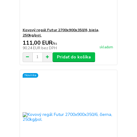
Kovový regál Futur 2700x900x350/6, biela,
250kg/pol.
111,00 EUR
/
ks
skladom
90,24 EUR
bez DPH
Pridať do košíka
Novinka