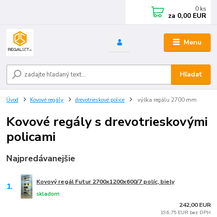
0
ks
za
0,00 EUR
Menu
Hľadať
Úvod
Kovové regály
drevotrieskové police
výška regálu 2700 mm
Kovové regály s drevotrieskovými
policami
Najpredávanejšie
Kovový regál Futur 2700x1200x600/7 políc, biely
1.
skladom
242,00 EUR
196,75 EUR bez DPH