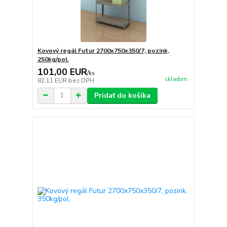
Kovový regál Futur 2700x750x350/7, pozink,
250kg/pol.
101,00 EUR
/
ks
skladom
82,11 EUR
bez DPH
Pridať do košíka