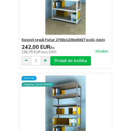
Kovový regál Futur 2700x1200x600/7 políc, biely
242,00 EUR
/
ks
skladom
196,75 EUR
bez DPH
Pridať do košíka
Novinka
Doprava ZADARMO