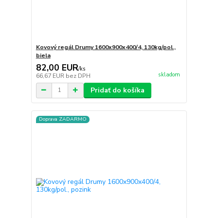
Kovový regál Drumy 1600x900x400/4, 130kg/pol.,
biela
82,00 EUR
/
ks
skladom
66,67 EUR
bez DPH
Pridať do košíka
Doprava ZADARMO