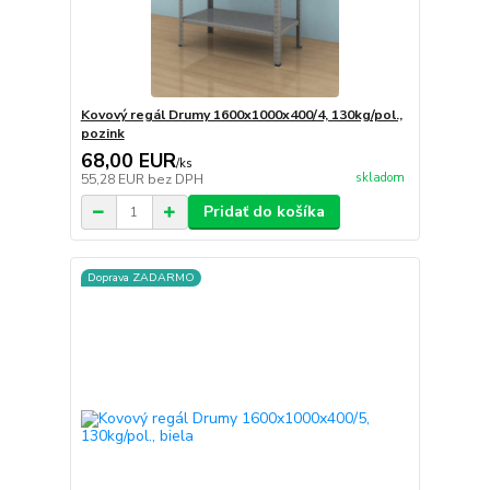
Kovový regál Drumy 1600x1000x400/4, 130kg/pol.,
pozink
68,00 EUR
/
ks
skladom
55,28 EUR
bez DPH
Pridať do košíka
Doprava ZADARMO