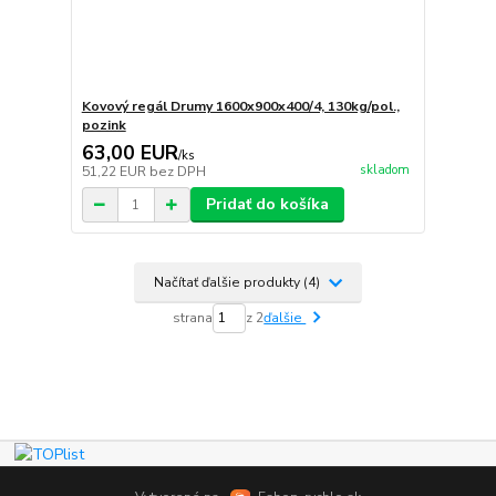
Kovový regál Drumy 1600x900x400/4, 130kg/pol.,
pozink
63,00 EUR
/
ks
skladom
51,22 EUR
bez DPH
Pridať do košíka
Načítať ďalšie produkty (4)
strana
z 2
ďalšie