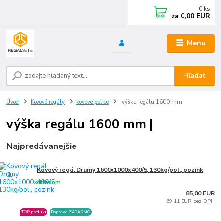
0
ks
za
0,00 EUR
Menu
Hľadať
Úvod
Kovové regály
kovové police
výška regálu 1600 mm
výška regálu 1600 mm |
Najpredávanejšie
Kovový regál Drumy 1600x1000x400/5, 130kg/pol., pozink
1.
skladom
85,00 EUR
69,11 EUR bez DPH
TOP produkt
Doprava ZADARMO