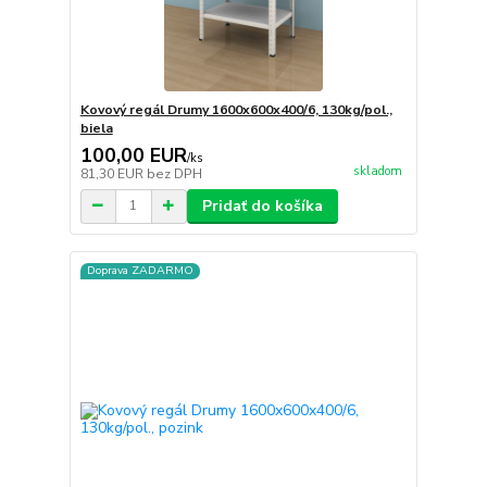
Kovový regál Drumy 1600x600x400/6, 130kg/pol.,
biela
100,00 EUR
/
ks
skladom
81,30 EUR
bez DPH
Pridať do košíka
Doprava ZADARMO