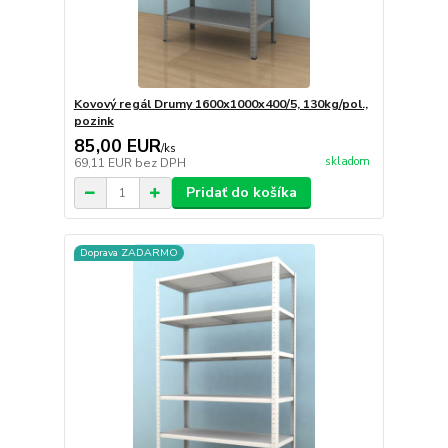
Kovový regál Drumy 1600x1000x400/5, 130kg/pol.,
pozink
85,00 EUR
/
ks
skladom
69,11 EUR
bez DPH
Pridať do košíka
Doprava ZADARMO