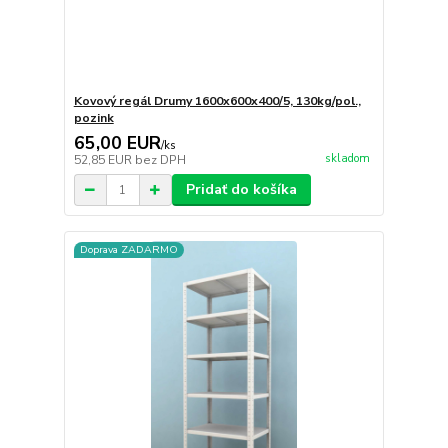
Kovový regál Drumy 1600x600x400/5, 130kg/pol.,
pozink
65,00 EUR
/
ks
skladom
52,85 EUR
bez DPH
Pridať do košíka
Doprava ZADARMO