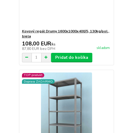
Kovový regál Drumy 1600x1000x400/5, 130kg/pol.,
biela
108,00 EUR
/
ks
skladom
87,80 EUR
bez DPH
Pridať do košíka
TOP produkt
Doprava ZADARMO