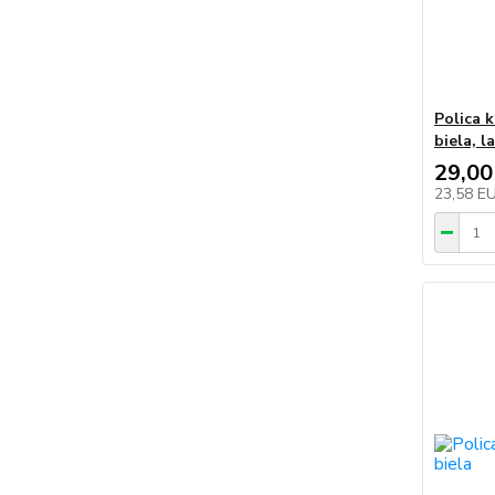
Polica 
biela, l
29,00
23,58 E