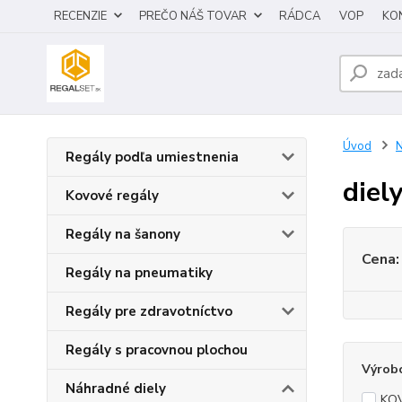
RECENZIE
PREČO NÁŠ TOVAR
RÁDCA
VOP
KO
Úvod
N
Regály podľa umiestnenia
diel
Kovové regály
Regály na šanony
Cena:
Regály na pneumatiky
Regály pre zdravotníctvo
Regály s pracovnou plochou
Výrob
Náhradné diely
KO