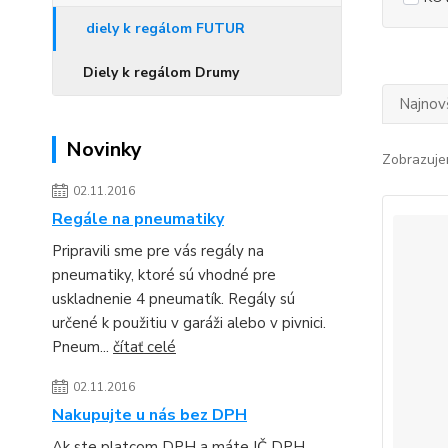
diely k regálom FUTUR
Diely k regálom Drumy
Najnov
Novinky
Zobrazuje
02.11.2016
Regále na pneumatiky
Pripravili sme pre vás regály na
pneumatiky, ktoré sú vhodné pre
uskladnenie 4 pneumatík. Regály sú
určené k použitiu v garáži alebo v pivnici.
Pneum...
čítať celé
02.11.2016
Nakupujte u nás bez DPH
Ak ste platcom DPH a máte IČ DPH,