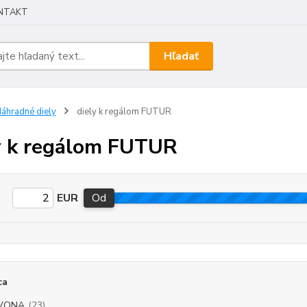
NTAKT
Hľadať
áhradné diely
diely k regálom FUTUR
y k regálom FUTUR
EUR
Od
ca
VONA
(23)