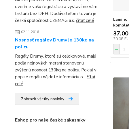
overíme vašu registráciu a vystavíme vám
fakturu bez DPH. Dodávateľom tovaru je
Lamino 
česká spoločnosť CZEMAG a.s.
čítať celé
komplet
02.11.2016
37,00
30,08 E
Nosnosť regálov Drumy je 130kg na
policu
Regály Drumy, ktoré sú celokovové, majú
podľa nejnovších meraní stanovenú
zvýšenú nosnosť 130kg na policu. Pokiaľ v
popise regálu nájdete informáciu o...
čítať
celé
Zobraziť všetky novinky
Eshop pro naše české zákazníky