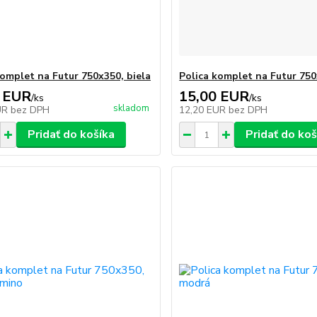
komplet na Futur 750x350, biela
Polica komplet na Futur 750
 EUR
15,00 EUR
/
ks
/
ks
skladom
UR
bez DPH
12,20 EUR
bez DPH
Pridať do košíka
Pridať do koš