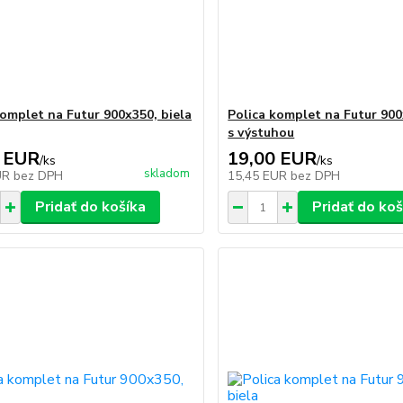
komplet na Futur 900x350, biela
Polica komplet na Futur 900
s výstuhou
 EUR
19,00 EUR
/
ks
/
ks
skladom
UR
bez DPH
15,45 EUR
bez DPH
Pridať do košíka
Pridať do koš