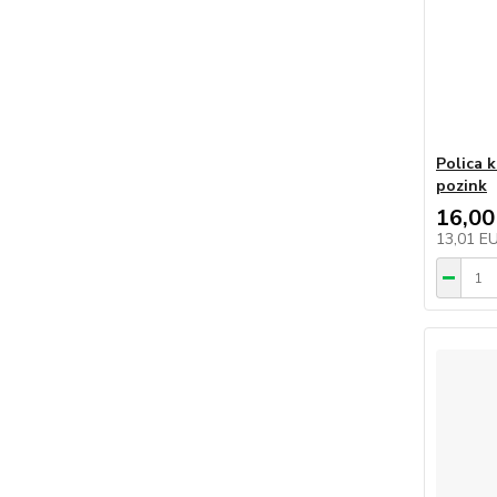
Polica 
pozink
16,00
13,01 E