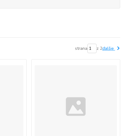
strana
z 2
ďalšie