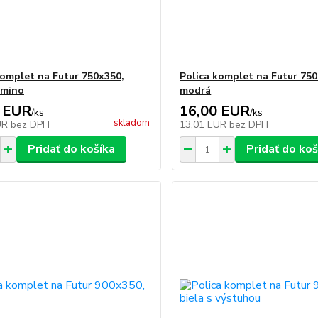
komplet na Futur 750x350,
Polica komplet na Futur 750
amino
modrá
 EUR
16,00 EUR
/
ks
/
ks
skladom
UR
bez DPH
13,01 EUR
bez DPH
Pridať do košíka
Pridať do koš