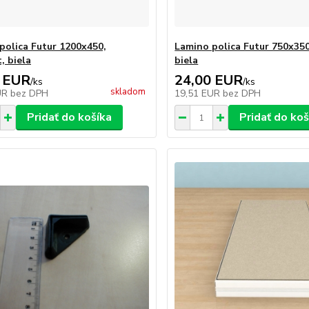
polica Futur 1200x450,
Lamino polica Futur 750x35
, biela
biela
 EUR
24,00 EUR
/
ks
/
ks
skladom
UR
bez DPH
19,51 EUR
bez DPH
Pridať do košíka
Pridať do koš