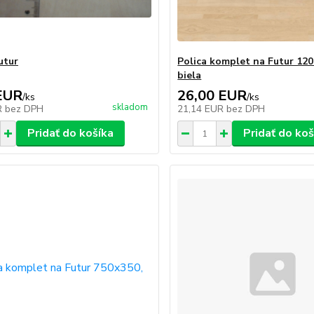
utur
Polica komplet na Futur 12
biela
EUR
26,00 EUR
/
ks
/
ks
skladom
R
bez DPH
21,14 EUR
bez DPH
Pridať do košíka
Pridať do koš