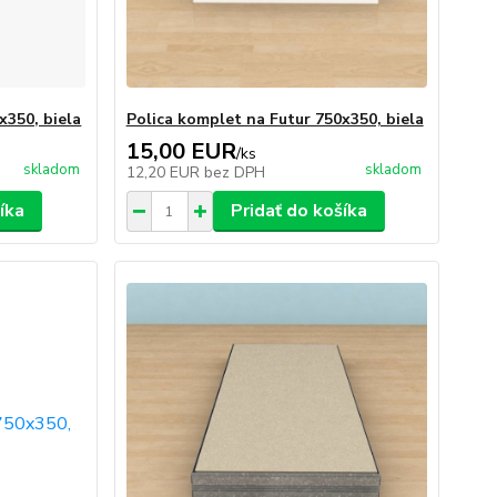
x350, biela
Polica komplet na Futur 750x350, biela
15,00 EUR
/
ks
skladom
skladom
12,20 EUR
bez DPH
íka
Pridať do košíka