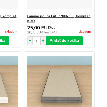
0, komplet,
Lamino polica Futur 900x350, komplet,
biela
25,00 EUR
/
ks
skladom
skladom
20,33 EUR
bez DPH
íka
Pridať do košíka