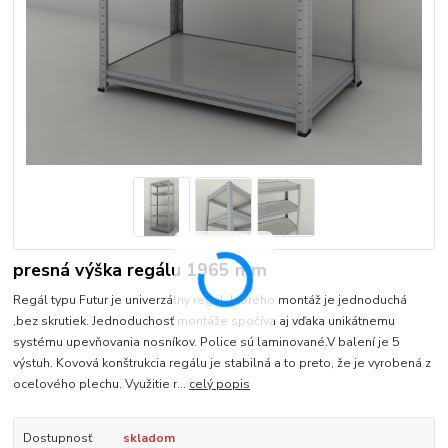
presná výška regálu 1965 mm
Regál typu Futur je univerzálny regál, ktorého montáž je jednoduchá
,bez skrutiek. Jednoduchosť montáže spočíva aj vďaka unikátnemu
systému upevňovania nosníkov. Police sú laminované.V balení je 5
výstuh. Kovová konštrukcia regálu je stabilná a to preto, že je vyrobená z
oceľového plechu. Využitie r...
celý popis
Dostupnosť
skladom