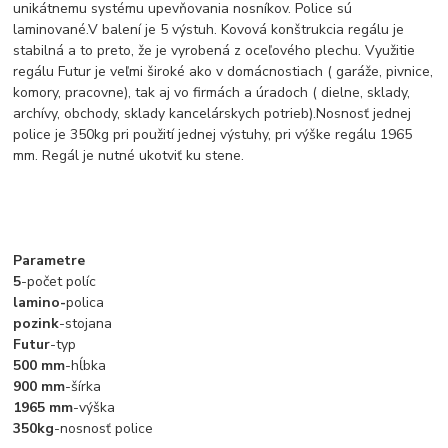
unikátnemu systému upevňovania nosníkov. Police sú
laminované.V balení je 5 výstuh. Kovová konštrukcia regálu je
stabilná a to preto, že je vyrobená z oceľového plechu. Využitie
regálu Futur je veľmi široké ako v domácnostiach ( garáže, pivnice,
komory, pracovne), tak aj vo firmách a úradoch ( dielne, sklady,
archívy, obchody, sklady kancelárskych potrieb).Nosnosť jednej
police je 350kg pri použití jednej výstuhy, pri výške regálu 1965
mm. Regál je nutné ukotviť ku stene.
Parametre
5
-počet políc
lamino-
polica
pozink
-stojana
Futur
-typ
500 mm
-hĺbka
900 mm
-šírka
1965 mm
-výška
350kg
-nosnosť police