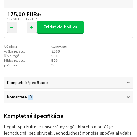
175,00 EUR
/
ks
142,28 EUR
bez DPH
Pridať do košíka
Výrobca:
CZEMAG
výška regálu:
2000
šírka regálu:
900
hĺbka regálu:
500
počet políc:
5
Kompletné špecifikácie
Komentáre
0
Kompletné špecifikácie
Regál typu Futur je univerzálny regál, ktorého montáž je
jednoduchá ,bez skrutiek. Jednoduchosť montáže spočíva aj vďaka