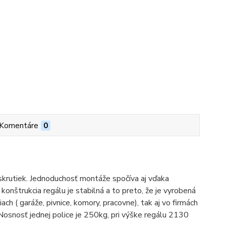
Komentáre
0
 skrutiek. Jednoduchosť montáže spočíva aj vďaka
nštrukcia regálu je stabilná a to preto, že je vyrobená
ch ( garáže, pivnice, komory, pracovne), tak aj vo firmách
).Nosnosť jednej police je 250kg, pri výške regálu 2130