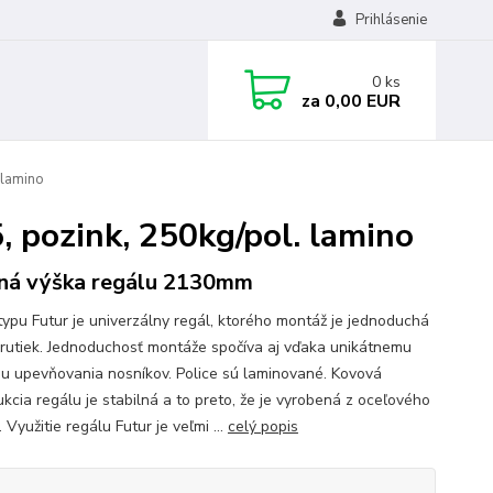
Prihlásenie
0
ks
za
0,00 EUR
 lamino
 pozink, 250kg/pol. lamino
ná výška regálu 2130mm
typu Futur je univerzálny regál, ktorého montáž je jednoduchá
krutiek. Jednoduchosť montáže spočíva aj vďaka unikátnemu
u upevňovania nosníkov. Police sú laminované. Kovová
ukcia regálu je stabilná a to preto, že je vyrobená z oceľového
 Využitie regálu Futur je veľmi ...
celý popis