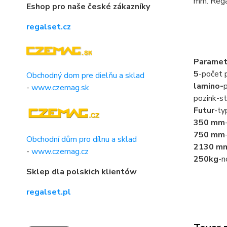
mm. Regál
Eshop pro naše české zákazníky
regalset.cz
Paramet
5
-počet p
Obchodný dom pre dielňu a sklad
lamino-
p
-
www.czemag.sk
pozink-st
Futur
-ty
350 mm
750 mm
Obchodní dům pro dílnu a sklad
2130 m
-
www.czemag.cz
250kg
-n
Sklep dla polskich klientów
regalset.pl