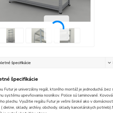
etné špecifikácie
tné špecifikácie
u Futur je univerzálny regál, ktorého montáž je jednoduchá ,bez
u systému upevňovania nosníkov. Police sú laminované. Kovová ko
ho plechu. Využitie regálu Futur je veľmi široké ako v domácnostia
 ( dielne, sklady, archívy, obchody, sklady kancelárskych potrieb