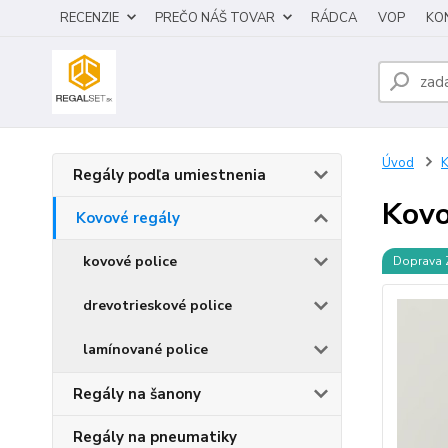
RECENZIE
PREČO NÁŠ TOVAR
RÁDCA
VOP
KO
Úvod
K
Regály podľa umiestnenia
Kovo
Kovové regály
kovové police
Doprava
drevotrieskové police
lamínované police
Regály na šanony
Regály na pneumatiky