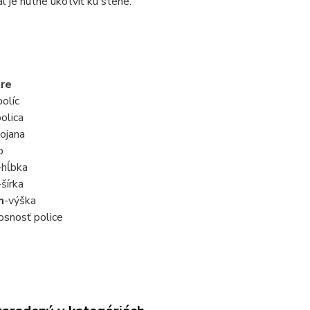
 je nutné ukotviť ku stene.
re
olíc
olica
ojana
p
-hĺbka
-šírka
m
-výška
osnosť police