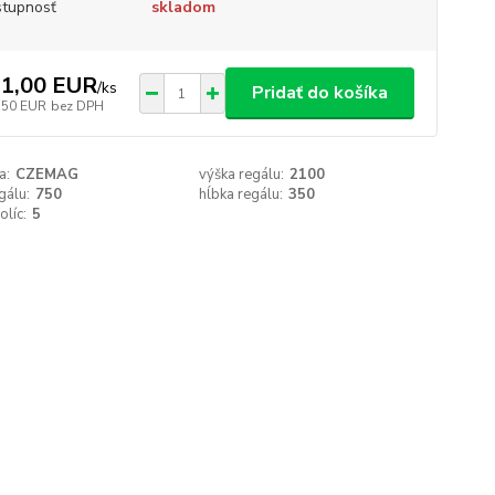
tupnosť
skladom
1,00 EUR
/
ks
Pridať do košíka
,50 EUR
bez DPH
a:
CZEMAG
výška regálu:
2100
gálu:
750
hĺbka regálu:
350
olíc:
5