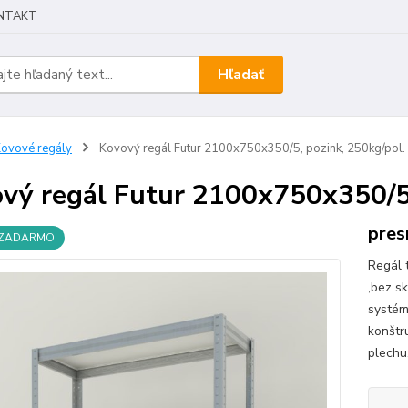
NTAKT
Hľadať
ovové regály
Kovový regál Futur 2100x750x350/5, pozink, 250kg/pol.
vý regál Futur 2100x750x350/5,
pres
 ZADARMO
Regál 
,bez s
systém
konštr
plechu.