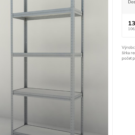
Dos
13
106
Výrobc
šírka re
počet p