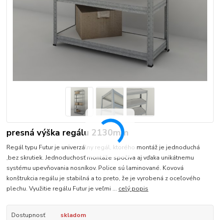
presná výška regálu 2130mm
Regál typu Futur je univerzálny regál, ktorého montáž je jednoduchá
,bez skrutiek. Jednoduchosť montáže spočíva aj vďaka unikátnemu
systému upevňovania nosníkov. Police sú laminované. Kovová
konštrukcia regálu je stabilná a to preto, že je vyrobená z oceľového
plechu. Využitie regálu Futur je veľmi ...
celý popis
Dostupnosť
skladom