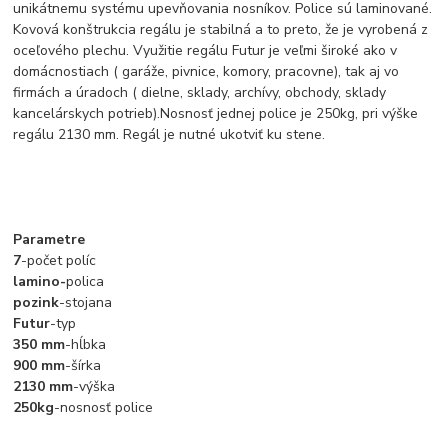
unikátnemu systému upevňovania nosníkov. Police sú laminované.
Kovová konštrukcia regálu je stabilná a to preto, že je vyrobená z
oceľového plechu. Využitie regálu Futur je veľmi široké ako v
domácnostiach ( garáže, pivnice, komory, pracovne), tak aj vo
firmách a úradoch ( dielne, sklady, archívy, obchody, sklady
kancelárskych potrieb).Nosnosť jednej police je 250kg, pri výške
regálu 2130 mm. Regál je nutné ukotviť ku stene.
Parametre
7
-počet políc
lamino-
polica
pozink
-stojana
Futur
-typ
350 mm
-hĺbka
900 mm
-šírka
2130 mm
-výška
250kg
-nosnosť police