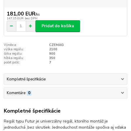
181,00 EUR
/
ks
147,15 EUR
bez DPH
Pridať do košíka
Výrobca:
CZEMAG
výška regálu:
2100
šírka regálu:
900
hĺbka regálu:
350
počet políc:
7
Kompletné špecifikácie
Komentáre
0
Kompletné špecifikácie
Regál typu Futur je univerzálny regál, ktorého montáž je
jednoduchá ,bez skrutiek. Jednoduchosť montáže spočíva aj vďaka