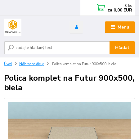
0
ks
za
0,00 EUR
Menu
Hľadať
Úvod
Náhradné diely
Polica komplet na Futur 900x500, biela
Polica komplet na Futur 900x500,
biela